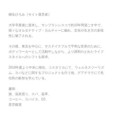
柳生ひろみ（サイト運営者）
大学卒業後に渡米し、サンフランシスコで約10年間過ごす中で、
様々なオルタナティブ・カルチャーに触れ、文化や生き方の多様
性に魅了される。
その後、東京を中心に、サステイナブルで平和な世界のために、
ボディワーカーとして活動中しながら、より調和のとれたライフ
スタイルへのシフトを探求。
2019年夏より中米に移住。コスタリカにて、ウェルネスツーリズ
ム、スパなどに関するプロジェクトを行う他、グアテマラにて先
住民の叡智を学んでいる。
趣味:
旅、温泉巡り、スパ、薬草、
コーヒー、スパイス、DJ、
星空鑑賞