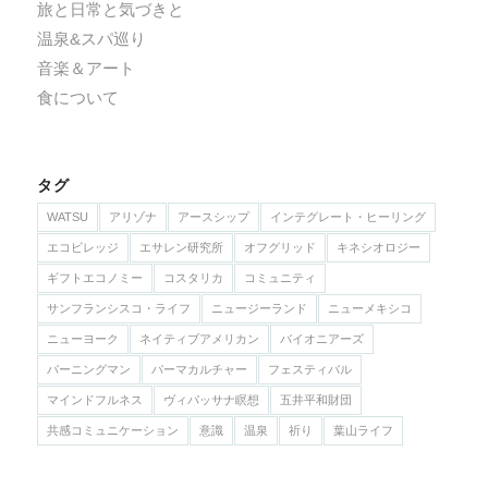
旅と日常と気づきと
温泉&スパ巡り
音楽＆アート
食について
タグ
WATSU
アリゾナ
アースシップ
インテグレート・ヒーリング
エコビレッジ
エサレン研究所
オフグリッド
キネシオロジー
ギフトエコノミー
コスタリカ
コミュニティ
サンフランシスコ・ライフ
ニュージーランド
ニューメキシコ
ニューヨーク
ネイティブアメリカン
バイオニアーズ
バーニングマン
パーマカルチャー
フェスティバル
マインドフルネス
ヴィパッサナ瞑想
五井平和財団
共感コミュニケーション
意識
温泉
祈り
葉山ライフ