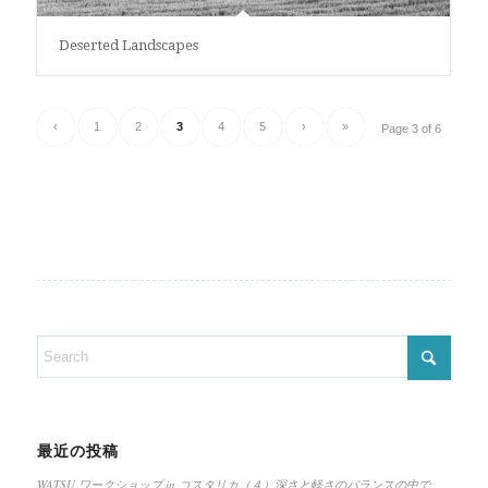
Deserted Landscapes
‹
1
2
3
4
5
›
»
Page 3 of 6
最近の投稿
WATSU ワークショップ in コスタリカ（４）深さと軽さのバランスの中で