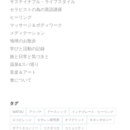
サステイナブル・ライフスタイル
セラピストの為の英語講座
ヒーリング
マッサージ＆ボディワーク
メディテーション
地球のお散歩
学びと活動の記録
旅と日常と気づきと
温泉&スパ巡り
音楽＆アート
食について
タグ
WATSU
アリゾナ
アースシップ
インテグレート・ヒーリング
エコビレッジ
エサレン研究所
オフグリッド
キネシオロジー
ギフトエコノミー
コスタリカ
コミュニティ