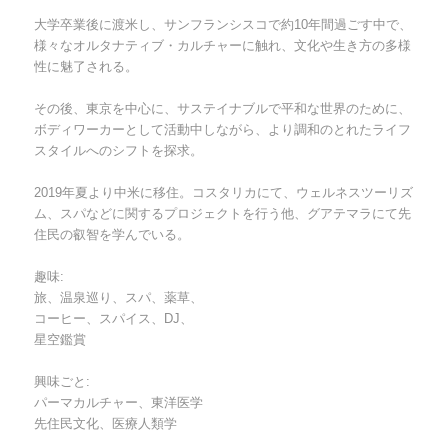
大学卒業後に渡米し、サンフランシスコで約10年間過ごす中で、
様々なオルタナティブ・カルチャーに触れ、文化や生き方の多様
性に魅了される。
その後、東京を中心に、サステイナブルで平和な世界のために、
ボディワーカーとして活動中しながら、より調和のとれたライフ
スタイルへのシフトを探求。
2019年夏より中米に移住。コスタリカにて、ウェルネスツーリズ
ム、スパなどに関するプロジェクトを行う他、グアテマラにて先
住民の叡智を学んでいる。
趣味:
旅、温泉巡り、スパ、薬草、
コーヒー、スパイス、DJ、
星空鑑賞
興味ごと:
パーマカルチャー、東洋医学
先住民文化、医療人類学