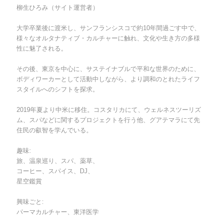
柳生ひろみ（サイト運営者）
大学卒業後に渡米し、サンフランシスコで約10年間過ごす中で、
様々なオルタナティブ・カルチャーに触れ、文化や生き方の多様
性に魅了される。
その後、東京を中心に、サステイナブルで平和な世界のために、
ボディワーカーとして活動中しながら、より調和のとれたライフ
スタイルへのシフトを探求。
2019年夏より中米に移住。コスタリカにて、ウェルネスツーリズ
ム、スパなどに関するプロジェクトを行う他、グアテマラにて先
住民の叡智を学んでいる。
趣味:
旅、温泉巡り、スパ、薬草、
コーヒー、スパイス、DJ、
星空鑑賞
興味ごと:
パーマカルチャー、東洋医学