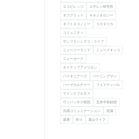
エコビレッジ
エサレン研究所
オフグリッド
キネシオロジー
ギフトエコノミー
コスタリカ
コミュニティ
サンフランシスコ・ライフ
ニュージーランド
ニューメキシコ
ニューヨーク
ネイティブアメリカン
バイオニアーズ
バーニングマン
パーマカルチャー
フェスティバル
マインドフルネス
ヴィパッサナ瞑想
五井平和財団
共感コミュニケーション
意識
温泉
祈り
葉山ライフ