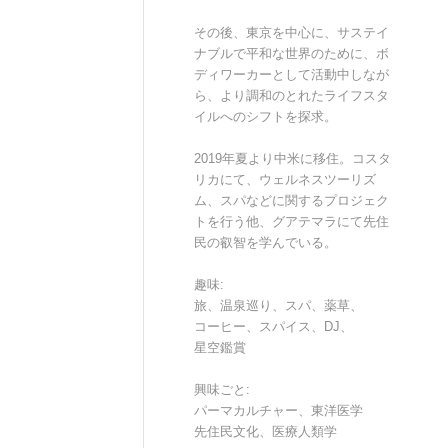
その後、東京を中心に、サステイ
ナブルで平和な世界のために、ボ
ディワーカーとして活動中しなが
ら、より調和のとれたライフスタ
イルへのシフトを探求。
2019年夏より中米に移住。コスタ
リカにて、ウェルネスツーリズ
ム、スパなどに関するプロジェク
トを行う他、グアテマラにて先住
民の叡智を学んでいる。
趣味:
旅、温泉巡り、スパ、薬草、
コーヒー、スパイス、DJ、
星空鑑賞
興味ごと:
パーマカルチャー、東洋医学
先住民文化、医療人類学