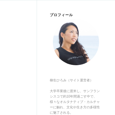
プロフィール
柳生ひろみ（サイト運営者）
大学卒業後に渡米し、サンフラン
シスコで約10年間過ごす中で、
様々なオルタナティブ・カルチャ
ーに触れ、文化や生き方の多様性
に魅了される。