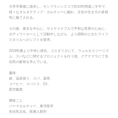
大学卒業後に渡米し、サンフランシスコで約10年間過ごす中で、
様々なオルタナティブ・カルチャーに触れ、文化や生き方の多様
性に魅了される。
その後、東京を中心に、サステイナブルで平和な世界のために、
ボディワーカーとして活動中しながら、より調和のとれたライフ
スタイルへのシフトを探求。
2019年夏より中米に移住。コスタリカにて、ウェルネスツーリズ
ム、スパなどに関するプロジェクトを行う他、グアテマラにて先
住民の叡智を学んでいる。
趣味:
旅、温泉巡り、スパ、薬草、
コーヒー、スパイス、DJ、
星空鑑賞
興味ごと:
パーマカルチャー、東洋医学
先住民文化、医療人類学