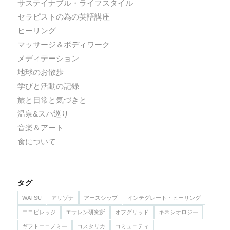
サステイナブル・ライフスタイル
セラピストの為の英語講座
ヒーリング
マッサージ＆ボディワーク
メディテーション
地球のお散歩
学びと活動の記録
旅と日常と気づきと
温泉&スパ巡り
音楽＆アート
食について
タグ
WATSU
アリゾナ
アースシップ
インテグレート・ヒーリング
エコビレッジ
エサレン研究所
オフグリッド
キネシオロジー
ギフトエコノミー
コスタリカ
コミュニティ