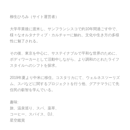
柳生ひろみ（サイト運営者）
大学卒業後に渡米し、サンフランシスコで約10年間過ごす中で、
様々なオルタナティブ・カルチャーに触れ、文化や生き方の多様
性に魅了される。
その後、東京を中心に、サステイナブルで平和な世界のために、
ボディワーカーとして活動中しながら、より調和のとれたライフ
スタイルへのシフトを探求。
2019年夏より中米に移住。コスタリカにて、ウェルネスツーリズ
ム、スパなどに関するプロジェクトを行う他、グアテマラにて先
住民の叡智を学んでいる。
趣味:
旅、温泉巡り、スパ、薬草、
コーヒー、スパイス、DJ、
星空鑑賞