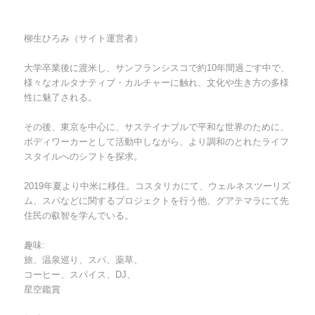
柳生ひろみ（サイト運営者）
大学卒業後に渡米し、サンフランシスコで約10年間過ごす中で、
様々なオルタナティブ・カルチャーに触れ、文化や生き方の多様
性に魅了される。
その後、東京を中心に、サステイナブルで平和な世界のために、
ボディワーカーとして活動中しながら、より調和のとれたライフ
スタイルへのシフトを探求。
2019年夏より中米に移住。コスタリカにて、ウェルネスツーリズ
ム、スパなどに関するプロジェクトを行う他、グアテマラにて先
住民の叡智を学んでいる。
趣味:
旅、温泉巡り、スパ、薬草、
コーヒー、スパイス、DJ、
星空鑑賞