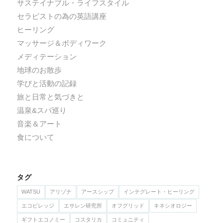
サステイナブル・ライフスタイル
セラピストの為の英語講座
ヒーリング
マッサージ＆ボディワーク
メディテーション
地球のお散歩
学びと活動の記録
旅と日常と気づきと
温泉&スパ巡り
音楽＆アート
食について
タグ
WATSU
アリゾナ
アースシップ
インテグレート・ヒーリング
エコビレッジ
エサレン研究所
オフグリッド
キネシオロジー
ギフトエコノミー
コスタリカ
コミュニティ