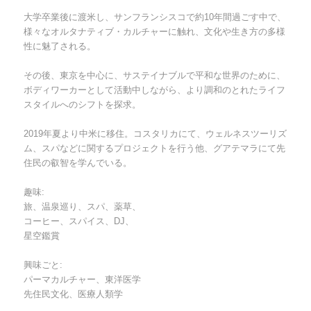
大学卒業後に渡米し、サンフランシスコで約10年間過ごす中で、
様々なオルタナティブ・カルチャーに触れ、文化や生き方の多様
性に魅了される。
その後、東京を中心に、サステイナブルで平和な世界のために、
ボディワーカーとして活動中しながら、より調和のとれたライフ
スタイルへのシフトを探求。
2019年夏より中米に移住。コスタリカにて、ウェルネスツーリズ
ム、スパなどに関するプロジェクトを行う他、グアテマラにて先
住民の叡智を学んでいる。
趣味:
旅、温泉巡り、スパ、薬草、
コーヒー、スパイス、DJ、
星空鑑賞
興味ごと:
パーマカルチャー、東洋医学
先住民文化、医療人類学