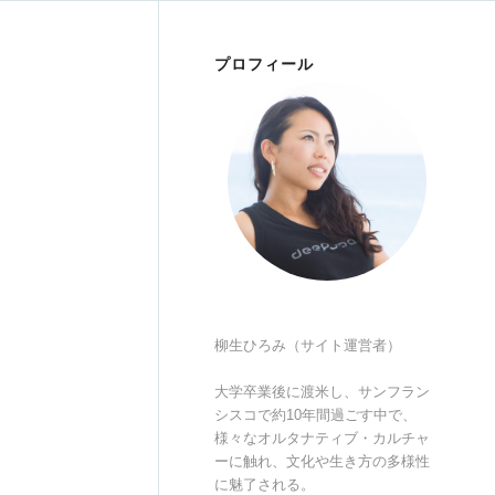
プロフィール
柳生ひろみ（サイト運営者）
大学卒業後に渡米し、サンフラン
シスコで約10年間過ごす中で、
様々なオルタナティブ・カルチャ
ーに触れ、文化や生き方の多様性
に魅了される。