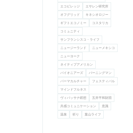
エコビレッジ
エサレン研究所
オフグリッド
キネシオロジー
ギフトエコノミー
コスタリカ
コミュニティ
サンフランシスコ・ライフ
ニュージーランド
ニューメキシコ
ニューヨーク
ネイティブアメリカン
バイオニアーズ
バーニングマン
パーマカルチャー
フェスティバル
マインドフルネス
ヴィパッサナ瞑想
五井平和財団
共感コミュニケーション
意識
温泉
祈り
葉山ライフ