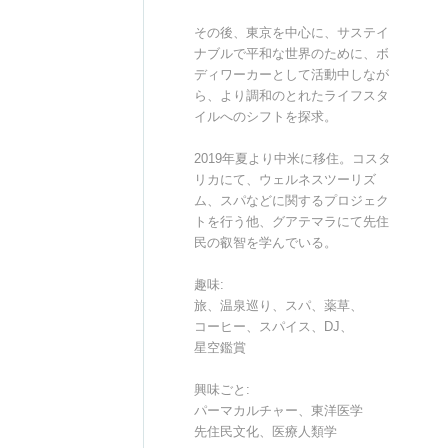
その後、東京を中心に、サステイ
ナブルで平和な世界のために、ボ
ディワーカーとして活動中しなが
ら、より調和のとれたライフスタ
イルへのシフトを探求。
2019年夏より中米に移住。コスタ
リカにて、ウェルネスツーリズ
ム、スパなどに関するプロジェク
トを行う他、グアテマラにて先住
民の叡智を学んでいる。
趣味:
旅、温泉巡り、スパ、薬草、
コーヒー、スパイス、DJ、
星空鑑賞
興味ごと:
パーマカルチャー、東洋医学
先住民文化、医療人類学