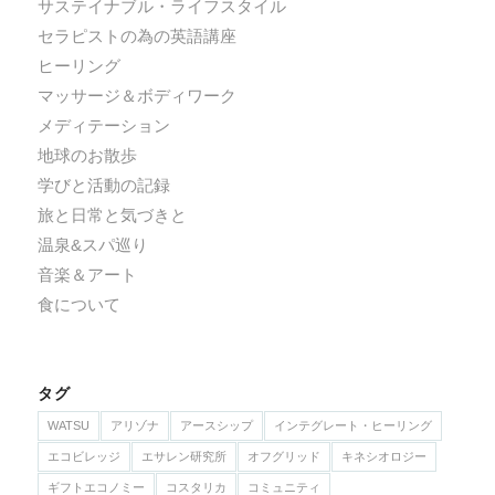
サステイナブル・ライフスタイル
セラピストの為の英語講座
ヒーリング
マッサージ＆ボディワーク
メディテーション
地球のお散歩
学びと活動の記録
旅と日常と気づきと
温泉&スパ巡り
音楽＆アート
食について
タグ
WATSU
アリゾナ
アースシップ
インテグレート・ヒーリング
エコビレッジ
エサレン研究所
オフグリッド
キネシオロジー
ギフトエコノミー
コスタリカ
コミュニティ