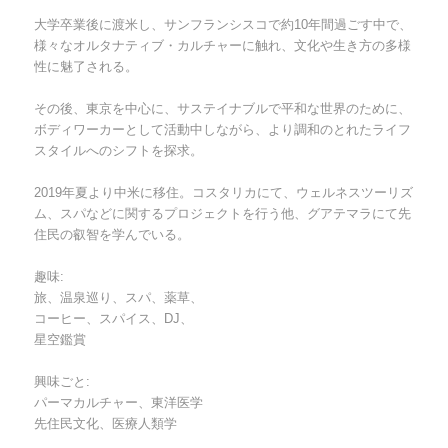
大学卒業後に渡米し、サンフランシスコで約10年間過ごす中で、
様々なオルタナティブ・カルチャーに触れ、文化や生き方の多様
性に魅了される。
その後、東京を中心に、サステイナブルで平和な世界のために、
ボディワーカーとして活動中しながら、より調和のとれたライフ
スタイルへのシフトを探求。
2019年夏より中米に移住。コスタリカにて、ウェルネスツーリズ
ム、スパなどに関するプロジェクトを行う他、グアテマラにて先
住民の叡智を学んでいる。
趣味:
旅、温泉巡り、スパ、薬草、
コーヒー、スパイス、DJ、
星空鑑賞
興味ごと:
パーマカルチャー、東洋医学
先住民文化、医療人類学