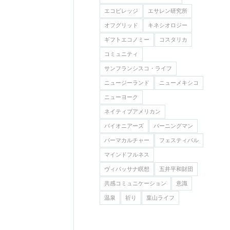
エコビレッジ
エサレン研究所
オフグリッド
キネシオロジー
ギフトエコノミー
コスタリカ
コミュニティ
サンフランシスコ・ライフ
ニュージーランド
ニューメキシコ
ニューヨーク
ネイティブアメリカン
バイオニアーズ
バーニングマン
パーマカルチャー
フェスティバル
マインドフルネス
ヴィパッサナ瞑想
五井平和財団
共感コミュニケーション
意識
温泉
祈り
葉山ライフ