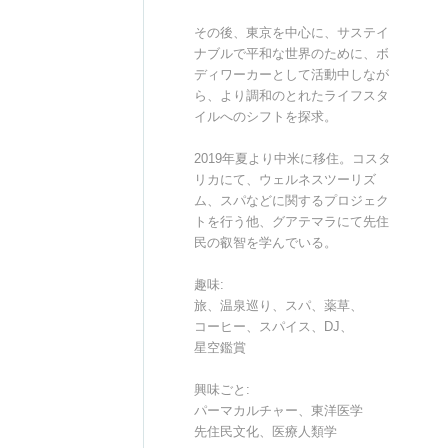
その後、東京を中心に、サステイ
ナブルで平和な世界のために、ボ
ディワーカーとして活動中しなが
ら、より調和のとれたライフスタ
イルへのシフトを探求。
2019年夏より中米に移住。コスタ
リカにて、ウェルネスツーリズ
ム、スパなどに関するプロジェク
トを行う他、グアテマラにて先住
民の叡智を学んでいる。
趣味:
旅、温泉巡り、スパ、薬草、
コーヒー、スパイス、DJ、
星空鑑賞
興味ごと:
パーマカルチャー、東洋医学
先住民文化、医療人類学