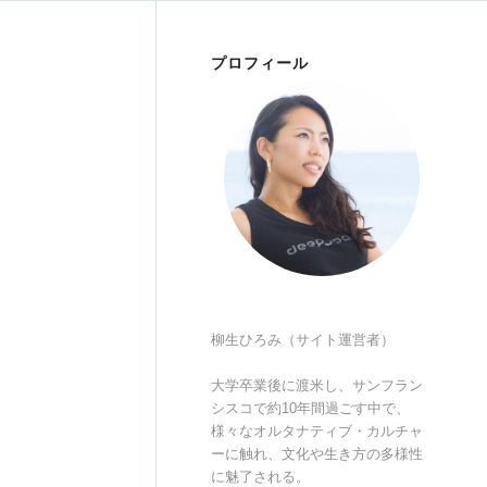
プロフィール
柳生ひろみ（サイト運営者）
大学卒業後に渡米し、サンフラン
シスコで約10年間過ごす中で、
様々なオルタナティブ・カルチャ
ーに触れ、文化や生き方の多様性
に魅了される。