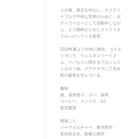
その後、東京を中心に、サステイ
ナブルで平和な世界のために、ボ
ディワーカーとして活動中しなが
ら、より調和のとれたライフスタ
イルへのシフトを探求。
2019年夏より中米に移住。コスタ
リカにて、ウェルネスツーリズ
ム、スパなどに関するプロジェク
トを行う他、グアテマラにて先住
民の叡智を学んでいる。
趣味:
旅、温泉巡り、スパ、薬草、
コーヒー、スパイス、DJ、
星空鑑賞
興味ごと:
パーマカルチャー、東洋医学
先住民文化、医療人類学