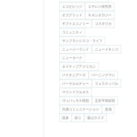
エコビレッジ
エサレン研究所
オフグリッド
キネシオロジー
ギフトエコノミー
コスタリカ
コミュニティ
サンフランシスコ・ライフ
ニュージーランド
ニューメキシコ
ニューヨーク
ネイティブアメリカン
バイオニアーズ
バーニングマン
パーマカルチャー
フェスティバル
マインドフルネス
ヴィパッサナ瞑想
五井平和財団
共感コミュニケーション
意識
温泉
祈り
葉山ライフ