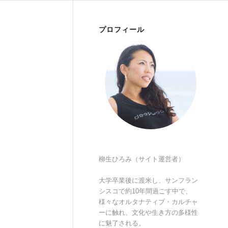
プロフィール
柳生ひろみ（サイト運営者）
大学卒業後に渡米し、サンフラン
シスコで約10年間過ごす中で、
様々なオルタナティブ・カルチャ
ーに触れ、文化や生き方の多様性
に魅了される。