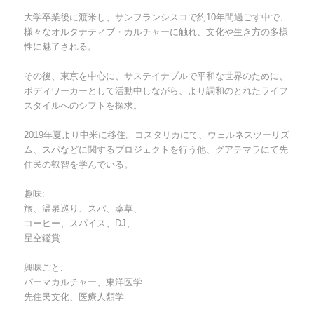
大学卒業後に渡米し、サンフランシスコで約10年間過ごす中で、
様々なオルタナティブ・カルチャーに触れ、文化や生き方の多様
性に魅了される。
その後、東京を中心に、サステイナブルで平和な世界のために、
ボディワーカーとして活動中しながら、より調和のとれたライフ
スタイルへのシフトを探求。
2019年夏より中米に移住。コスタリカにて、ウェルネスツーリズ
ム、スパなどに関するプロジェクトを行う他、グアテマラにて先
住民の叡智を学んでいる。
趣味:
旅、温泉巡り、スパ、薬草、
コーヒー、スパイス、DJ、
星空鑑賞
興味ごと:
パーマカルチャー、東洋医学
先住民文化、医療人類学