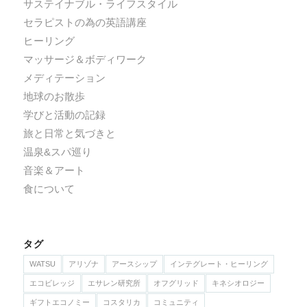
サステイナブル・ライフスタイル
セラピストの為の英語講座
ヒーリング
マッサージ＆ボディワーク
メディテーション
地球のお散歩
学びと活動の記録
旅と日常と気づきと
温泉&スパ巡り
音楽＆アート
食について
タグ
WATSU
アリゾナ
アースシップ
インテグレート・ヒーリング
エコビレッジ
エサレン研究所
オフグリッド
キネシオロジー
ギフトエコノミー
コスタリカ
コミュニティ