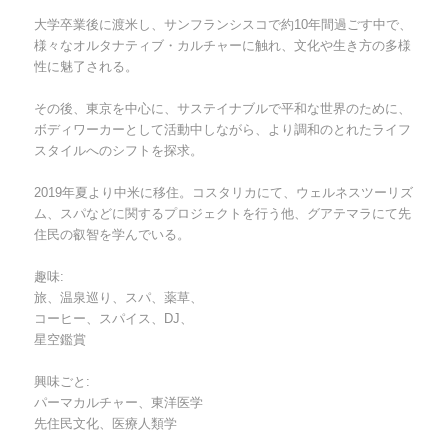
大学卒業後に渡米し、サンフランシスコで約10年間過ごす中で、
様々なオルタナティブ・カルチャーに触れ、文化や生き方の多様
性に魅了される。
その後、東京を中心に、サステイナブルで平和な世界のために、
ボディワーカーとして活動中しながら、より調和のとれたライフ
スタイルへのシフトを探求。
2019年夏より中米に移住。コスタリカにて、ウェルネスツーリズ
ム、スパなどに関するプロジェクトを行う他、グアテマラにて先
住民の叡智を学んでいる。
趣味:
旅、温泉巡り、スパ、薬草、
コーヒー、スパイス、DJ、
星空鑑賞
興味ごと:
パーマカルチャー、東洋医学
先住民文化、医療人類学