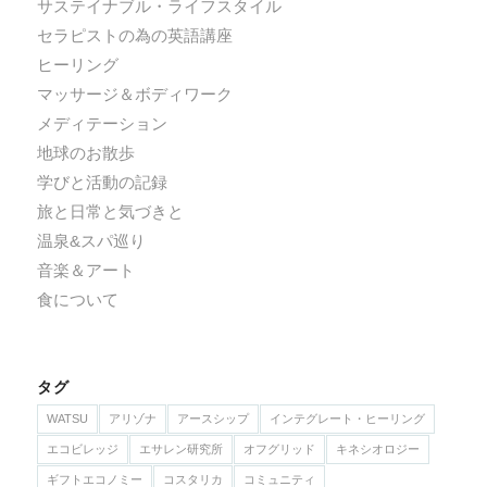
サステイナブル・ライフスタイル
セラピストの為の英語講座
ヒーリング
マッサージ＆ボディワーク
メディテーション
地球のお散歩
学びと活動の記録
旅と日常と気づきと
温泉&スパ巡り
音楽＆アート
食について
タグ
WATSU
アリゾナ
アースシップ
インテグレート・ヒーリング
エコビレッジ
エサレン研究所
オフグリッド
キネシオロジー
ギフトエコノミー
コスタリカ
コミュニティ