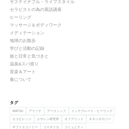
サステイナブル・ライフスタイル
セラピストの為の英語講座
ヒーリング
マッサージ＆ボディワーク
メディテーション
地球のお散歩
学びと活動の記録
旅と日常と気づきと
温泉&スパ巡り
音楽＆アート
食について
タグ
WATSU
アリゾナ
アースシップ
インテグレート・ヒーリング
エコビレッジ
エサレン研究所
オフグリッド
キネシオロジー
ギフトエコノミー
コスタリカ
コミュニティ