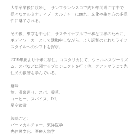
大学卒業後に渡米し、サンフランシスコで約10年間過ごす中で、
様々なオルタナティブ・カルチャーに触れ、文化や生き方の多様
性に魅了される。
その後、東京を中心に、サステイナブルで平和な世界のために、
ボディワーカーとして活動中しながら、より調和のとれたライフ
スタイルへのシフトを探求。
2019年夏より中米に移住。コスタリカにて、ウェルネスツーリズ
ム、スパなどに関するプロジェクトを行う他、グアテマラにて先
住民の叡智を学んでいる。
趣味:
旅、温泉巡り、スパ、薬草、
コーヒー、スパイス、DJ、
星空鑑賞
興味ごと:
パーマカルチャー、東洋医学
先住民文化、医療人類学