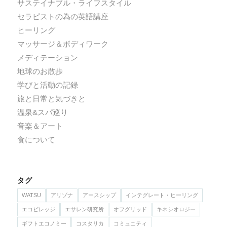
サステイナブル・ライフスタイル
セラピストの為の英語講座
ヒーリング
マッサージ＆ボディワーク
メディテーション
地球のお散歩
学びと活動の記録
旅と日常と気づきと
温泉&スパ巡り
音楽＆アート
食について
タグ
WATSU
アリゾナ
アースシップ
インテグレート・ヒーリング
エコビレッジ
エサレン研究所
オフグリッド
キネシオロジー
ギフトエコノミー
コスタリカ
コミュニティ