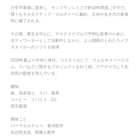
大学卒業後に渡米し、サンフランシスコで約10年間過ごす中で、
様々なオルタナティブ・カルチャーに触れ、文化や生き方の多様
性に魅了される。
その後、東京を中心に、サステイナブルで平和な世界のために、
ボディワーカーとして活動中しながら、より調和のとれたライフ
スタイルへのシフトを探求。
2019年夏より中米に移住。コスタリカにて、ウェルネスツーリズ
ム、スパなどに関するプロジェクトを行う他、グアテマラにて先
住民の叡智を学んでいる。
趣味:
旅、温泉巡り、スパ、薬草、
コーヒー、スパイス、DJ、
星空鑑賞
興味ごと:
パーマカルチャー、東洋医学
先住民文化、医療人類学