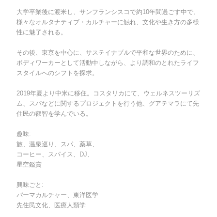
大学卒業後に渡米し、サンフランシスコで約10年間過ごす中で、
様々なオルタナティブ・カルチャーに触れ、文化や生き方の多様
性に魅了される。
その後、東京を中心に、サステイナブルで平和な世界のために、
ボディワーカーとして活動中しながら、より調和のとれたライフ
スタイルへのシフトを探求。
2019年夏より中米に移住。コスタリカにて、ウェルネスツーリズ
ム、スパなどに関するプロジェクトを行う他、グアテマラにて先
住民の叡智を学んでいる。
趣味:
旅、温泉巡り、スパ、薬草、
コーヒー、スパイス、DJ、
星空鑑賞
興味ごと:
パーマカルチャー、東洋医学
先住民文化、医療人類学