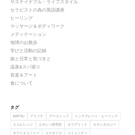
サステイナブル・ライフスタイル
セラピストの為の英語講座
ヒーリング
マッサージ＆ボディワーク
メディテーション
地球のお散歩
学びと活動の記録
旅と日常と気づきと
温泉&スパ巡り
音楽＆アート
食について
タグ
WATSU
アリゾナ
アースシップ
インテグレート・ヒーリング
エコビレッジ
エサレン研究所
オフグリッド
キネシオロジー
ギフトエコノミー
コスタリカ
コミュニティ