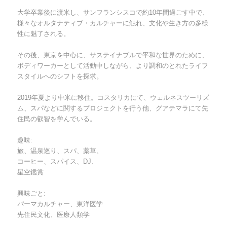
大学卒業後に渡米し、サンフランシスコで約10年間過ごす中で、
様々なオルタナティブ・カルチャーに触れ、文化や生き方の多様
性に魅了される。
その後、東京を中心に、サステイナブルで平和な世界のために、
ボディワーカーとして活動中しながら、より調和のとれたライフ
スタイルへのシフトを探求。
2019年夏より中米に移住。コスタリカにて、ウェルネスツーリズ
ム、スパなどに関するプロジェクトを行う他、グアテマラにて先
住民の叡智を学んでいる。
趣味:
旅、温泉巡り、スパ、薬草、
コーヒー、スパイス、DJ、
星空鑑賞
興味ごと:
パーマカルチャー、東洋医学
先住民文化、医療人類学