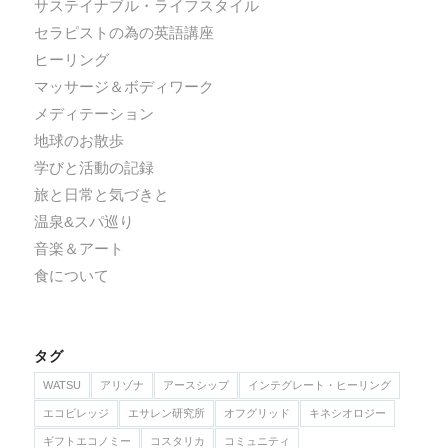
サステイナブル・ライフスタイル
セラピストの為の英語講座
ヒーリング
マッサージ＆ボディワーク
メディテーション
地球のお散歩
学びと活動の記録
旅と日常と気づきと
温泉&スパ巡り
音楽＆アート
食について
タグ
WATSU
アリゾナ
アースシップ
インテグレート・ヒーリング
エコビレッジ
エサレン研究所
オフグリッド
キネシオロジー
ギフトエコノミー
コスタリカ
コミュニティ