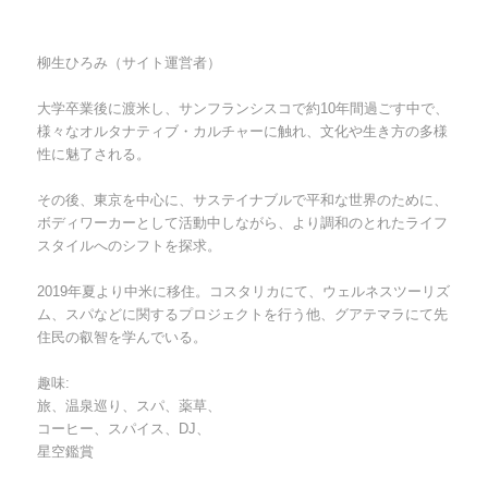
柳生ひろみ（サイト運営者）
大学卒業後に渡米し、サンフランシスコで約10年間過ごす中で、
様々なオルタナティブ・カルチャーに触れ、文化や生き方の多様
性に魅了される。
その後、東京を中心に、サステイナブルで平和な世界のために、
ボディワーカーとして活動中しながら、より調和のとれたライフ
スタイルへのシフトを探求。
2019年夏より中米に移住。コスタリカにて、ウェルネスツーリズ
ム、スパなどに関するプロジェクトを行う他、グアテマラにて先
住民の叡智を学んでいる。
趣味:
旅、温泉巡り、スパ、薬草、
コーヒー、スパイス、DJ、
星空鑑賞