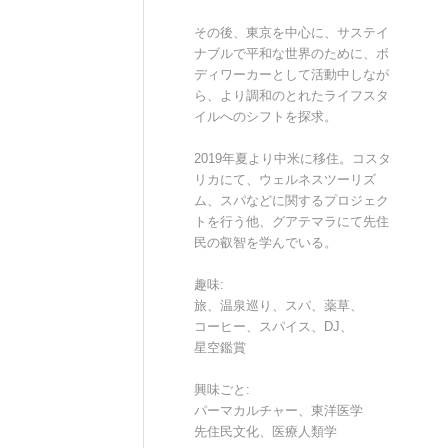
その後、東京を中心に、サステイ
ナブルで平和な世界のために、ボ
ディワーカーとして活動中しなが
ら、より調和のとれたライフスタ
イルへのシフトを探求。
2019年夏より中米に移住。コスタ
リカにて、ウェルネスツーリズ
ム、スパなどに関するプロジェク
トを行う他、グアテマラにて先住
民の叡智を学んでいる。
趣味:
旅、温泉巡り、スパ、薬草、
コーヒー、スパイス、DJ、
星空鑑賞
興味ごと:
パーマカルチャー、東洋医学
先住民文化、医療人類学