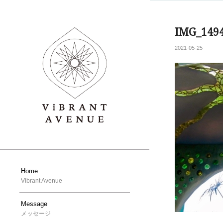
IMG_149
2021-05-25
Home
Vibrant Avenue
Message
メッセージ