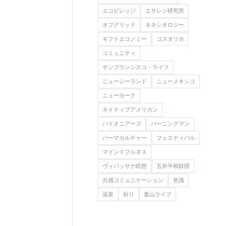
エコビレッジ
エサレン研究所
オフグリッド
キネシオロジー
ギフトエコノミー
コスタリカ
コミュニティ
サンフランシスコ・ライフ
ニュージーランド
ニューメキシコ
ニューヨーク
ネイティブアメリカン
バイオニアーズ
バーニングマン
パーマカルチャー
フェスティバル
マインドフルネス
ヴィパッサナ瞑想
五井平和財団
共感コミュニケーション
意識
温泉
祈り
葉山ライフ