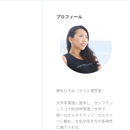
プロフィール
柳生ひろみ（サイト運営者）
大学卒業後に渡米し、サンフラン
シスコで約10年間過ごす中で、
様々なオルタナティブ・カルチャ
ーに触れ、文化や生き方の多様性
に魅了される。