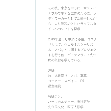
その後、東京を中心に、サステイ
ナブルで平和な世界のために、ボ
ディワーカーとして活動中しなが
ら、より調和のとれたライフスタ
イルへのシフトを探求。
2019年夏より中米に移住。コスタ
リカにて、ウェルネスツーリズ
ム、スパなどに関するプロジェク
トを行う他、グアテマラにて先住
民の叡智を学んでいる。
趣味:
旅、温泉巡り、スパ、薬草、
コーヒー、スパイス、DJ、
星空鑑賞
興味ごと:
パーマカルチャー、東洋医学
先住民文化、医療人類学