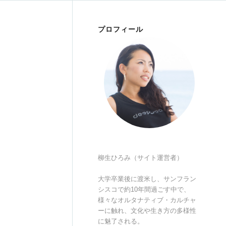
プロフィール
柳生ひろみ（サイト運営者）
大学卒業後に渡米し、サンフラン
シスコで約10年間過ごす中で、
様々なオルタナティブ・カルチャ
ーに触れ、文化や生き方の多様性
に魅了される。