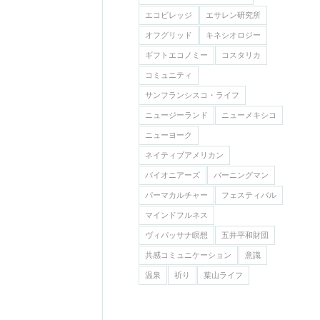
エコビレッジ
エサレン研究所
オフグリッド
キネシオロジー
ギフトエコノミー
コスタリカ
コミュニティ
サンフランシスコ・ライフ
ニュージーランド
ニューメキシコ
ニューヨーク
ネイティブアメリカン
バイオニアーズ
バーニングマン
パーマカルチャー
フェスティバル
マインドフルネス
ヴィパッサナ瞑想
五井平和財団
共感コミュニケーション
意識
温泉
祈り
葉山ライフ