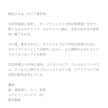
柳生ひろみ（サイト運営者）
大学卒業後に渡米し、サンフランシスコで約10年間過ごす中で、
様々なオルタナティブ・カルチャーに触れ、文化や生き方の多様
性に魅了される。
その後、東京を中心に、サステイナブルで平和な世界のために、
ボディワーカーとして活動中しながら、より調和のとれたライフ
スタイルへのシフトを探求。
2019年夏より中米に移住。コスタリカにて、ウェルネスツーリズ
ム、スパなどに関するプロジェクトを行う他、グアテマラにて先
住民の叡智を学んでいる。
趣味:
旅、温泉巡り、スパ、薬草、
コーヒー、スパイス、DJ、
星空鑑賞