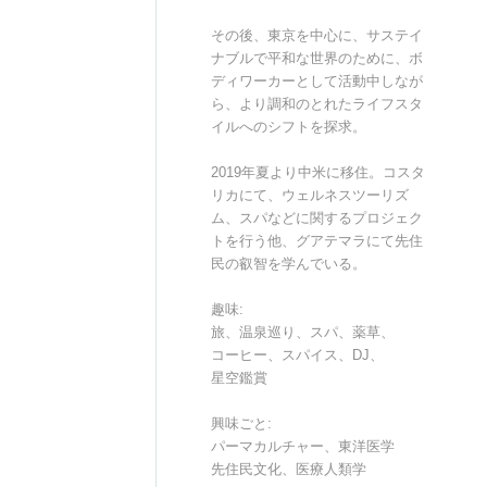
その後、東京を中心に、サステイ
ナブルで平和な世界のために、ボ
ディワーカーとして活動中しなが
ら、より調和のとれたライフスタ
イルへのシフトを探求。
2019年夏より中米に移住。コスタ
リカにて、ウェルネスツーリズ
ム、スパなどに関するプロジェク
トを行う他、グアテマラにて先住
民の叡智を学んでいる。
趣味:
旅、温泉巡り、スパ、薬草、
コーヒー、スパイス、DJ、
星空鑑賞
興味ごと:
パーマカルチャー、東洋医学
先住民文化、医療人類学