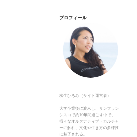
プロフィール
柳生ひろみ（サイト運営者）
大学卒業後に渡米し、サンフラン
シスコで約10年間過ごす中で、
様々なオルタナティブ・カルチャ
ーに触れ、文化や生き方の多様性
に魅了される。