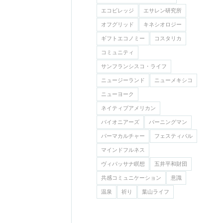
エコビレッジ
エサレン研究所
オフグリッド
キネシオロジー
ギフトエコノミー
コスタリカ
コミュニティ
サンフランシスコ・ライフ
ニュージーランド
ニューメキシコ
ニューヨーク
ネイティブアメリカン
バイオニアーズ
バーニングマン
パーマカルチャー
フェスティバル
マインドフルネス
ヴィパッサナ瞑想
五井平和財団
共感コミュニケーション
意識
温泉
祈り
葉山ライフ