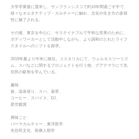
大学卒業後に渡米し、サンフランシスコで約10年間過ごす中で、
様々なオルタナティブ・カルチャーに触れ、文化や生き方の多様
性に魅了される。
その後、東京を中心に、サステイナブルで平和な世界のために、
ボディワーカーとして活動中しながら、より調和のとれたライフ
スタイルへのシフトを探求。
2019年夏より中米に移住。コスタリカにて、ウェルネスツーリズ
ム、スパなどに関するプロジェクトを行う他、グアテマラにて先
住民の叡智を学んでいる。
趣味:
旅、温泉巡り、スパ、薬草、
コーヒー、スパイス、DJ、
星空鑑賞
興味ごと:
パーマカルチャー、東洋医学
先住民文化、医療人類学