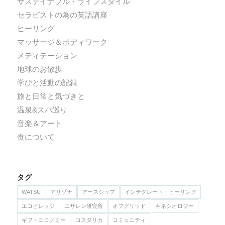
サステイナブル・ライフスタイル
セラピストの為の英語講座
ヒーリング
マッサージ＆ボディワーク
メディテーション
地球のお散歩
学びと活動の記録
旅と日常と気づきと
温泉&スパ巡り
音楽＆アート
食について
タグ
WATSU
アリゾナ
アースシップ
インテグレート・ヒーリング
エコビレッジ
エサレン研究所
オフグリッド
キネシオロジー
ギフトエコノミー
コスタリカ
コミュニティ