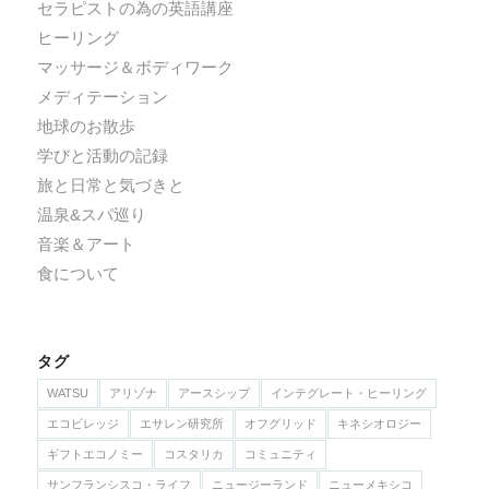
セラピストの為の英語講座
ヒーリング
マッサージ＆ボディワーク
メディテーション
地球のお散歩
学びと活動の記録
旅と日常と気づきと
温泉&スパ巡り
音楽＆アート
食について
タグ
WATSU
アリゾナ
アースシップ
インテグレート・ヒーリング
エコビレッジ
エサレン研究所
オフグリッド
キネシオロジー
ギフトエコノミー
コスタリカ
コミュニティ
サンフランシスコ・ライフ
ニュージーランド
ニューメキシコ