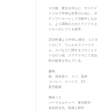
その後、東京を中心に、サステイ
ナブルで平和な世界のために、ボ
ディワーカーとして活動中しなが
ら、より調和のとれたライフスタ
イルへのシフトを探求。
2019年夏より中米に移住。コスタ
リカにて、ウェルネスツーリズ
ム、スパなどに関するプロジェク
トを行う他、グアテマラにて先住
民の叡智を学んでいる。
趣味:
旅、温泉巡り、スパ、薬草、
コーヒー、スパイス、DJ、
星空鑑賞
興味ごと:
パーマカルチャー、東洋医学
先住民文化、医療人類学