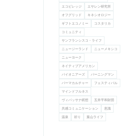
エコビレッジ
エサレン研究所
オフグリッド
キネシオロジー
ギフトエコノミー
コスタリカ
コミュニティ
サンフランシスコ・ライフ
ニュージーランド
ニューメキシコ
ニューヨーク
ネイティブアメリカン
バイオニアーズ
バーニングマン
パーマカルチャー
フェスティバル
マインドフルネス
ヴィパッサナ瞑想
五井平和財団
共感コミュニケーション
意識
温泉
祈り
葉山ライフ