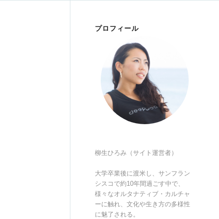
プロフィール
柳生ひろみ（サイト運営者）
大学卒業後に渡米し、サンフラン
シスコで約10年間過ごす中で、
様々なオルタナティブ・カルチャ
ーに触れ、文化や生き方の多様性
に魅了される。