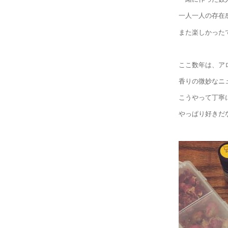
一人一人の存在
また楽しかったで
ここ数年は、ア
香りの微妙なニ
こうやって丁寧
やっぱり好きだ