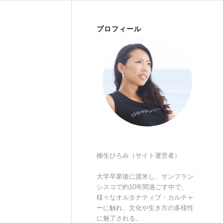
プロフィール
柳生ひろみ（サイト運営者）
大学卒業後に渡米し、サンフラン
シスコで約10年間過ごす中で、
様々なオルタナティブ・カルチャ
ーに触れ、文化や生き方の多様性
に魅了される。