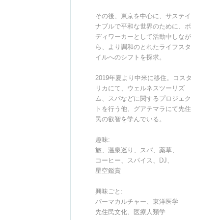
その後、東京を中心に、サステイ
ナブルで平和な世界のために、ボ
ディワーカーとして活動中しなが
ら、より調和のとれたライフスタ
イルへのシフトを探求。
2019年夏より中米に移住。コスタ
リカにて、ウェルネスツーリズ
ム、スパなどに関するプロジェク
トを行う他、グアテマラにて先住
民の叡智を学んでいる。
趣味:
旅、温泉巡り、スパ、薬草、
コーヒー、スパイス、DJ、
星空鑑賞
興味ごと:
パーマカルチャー、東洋医学
先住民文化、医療人類学