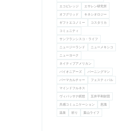
エコビレッジ
エサレン研究所
オフグリッド
キネシオロジー
ギフトエコノミー
コスタリカ
コミュニティ
サンフランシスコ・ライフ
ニュージーランド
ニューメキシコ
ニューヨーク
ネイティブアメリカン
バイオニアーズ
バーニングマン
パーマカルチャー
フェスティバル
マインドフルネス
ヴィパッサナ瞑想
五井平和財団
共感コミュニケーション
意識
温泉
祈り
葉山ライフ