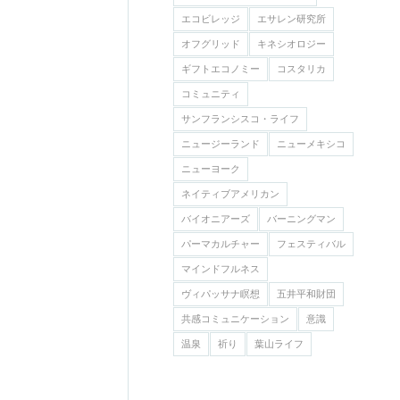
エコビレッジ
エサレン研究所
オフグリッド
キネシオロジー
ギフトエコノミー
コスタリカ
コミュニティ
サンフランシスコ・ライフ
ニュージーランド
ニューメキシコ
ニューヨーク
ネイティブアメリカン
バイオニアーズ
バーニングマン
パーマカルチャー
フェスティバル
マインドフルネス
ヴィパッサナ瞑想
五井平和財団
共感コミュニケーション
意識
温泉
祈り
葉山ライフ