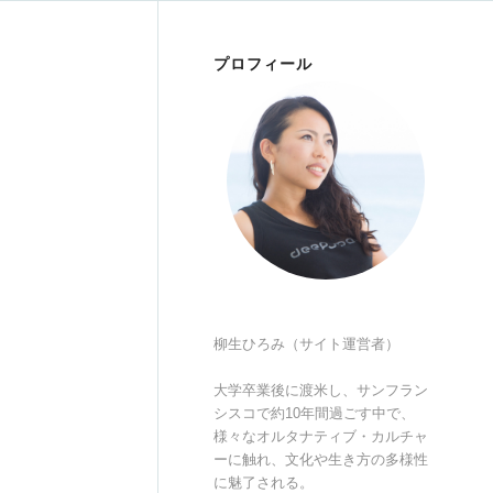
プロフィール
柳生ひろみ（サイト運営者）
大学卒業後に渡米し、サンフラン
シスコで約10年間過ごす中で、
様々なオルタナティブ・カルチャ
ーに触れ、文化や生き方の多様性
に魅了される。