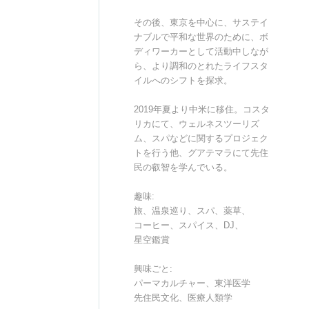
その後、東京を中心に、サステイ
ナブルで平和な世界のために、ボ
ディワーカーとして活動中しなが
ら、より調和のとれたライフスタ
イルへのシフトを探求。
2019年夏より中米に移住。コスタ
リカにて、ウェルネスツーリズ
ム、スパなどに関するプロジェク
トを行う他、グアテマラにて先住
民の叡智を学んでいる。
趣味:
旅、温泉巡り、スパ、薬草、
コーヒー、スパイス、DJ、
星空鑑賞
興味ごと:
パーマカルチャー、東洋医学
先住民文化、医療人類学