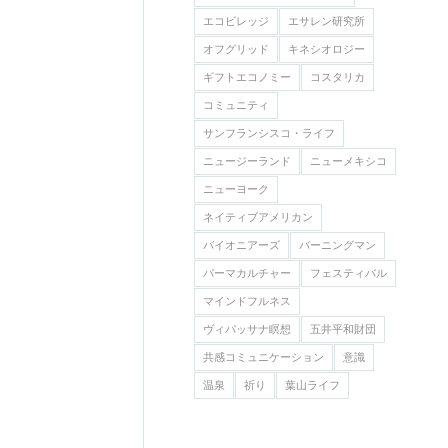
エコビレッジ
エサレン研究所
オフグリッド
キネシオロジー
ギフトエコノミー
コスタリカ
コミュニティ
サンフランシスコ・ライフ
ニュージーランド
ニューメキシコ
ニューヨーク
ネイティブアメリカン
バイオニアーズ
バーニングマン
パーマカルチャー
フェスティバル
マインドフルネス
ヴィパッサナ瞑想
五井平和財団
共感コミュニケーション
意識
温泉
祈り
葉山ライフ