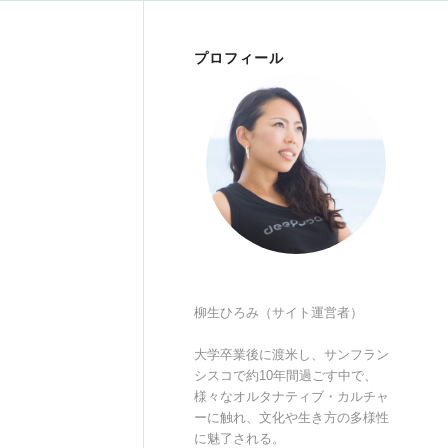
プロフィール
柳生ひろみ（サイト運営者）
大学卒業後に渡米し、サンフラン
シスコで約10年間過ごす中で、
様々なオルタナティブ・カルチャ
ーに触れ、文化や生き方の多様性
に魅了される。